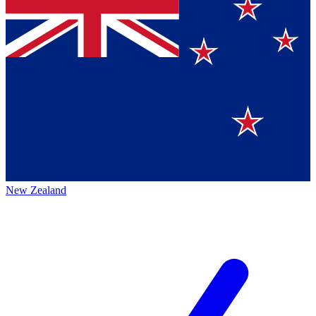
New Zealand