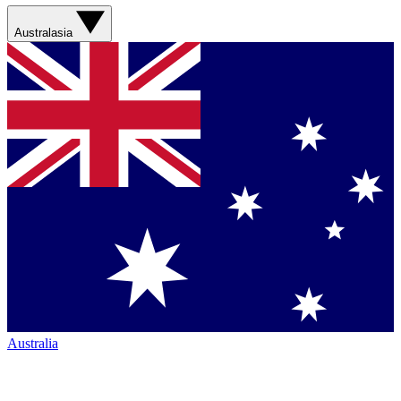
Australasia
Australia