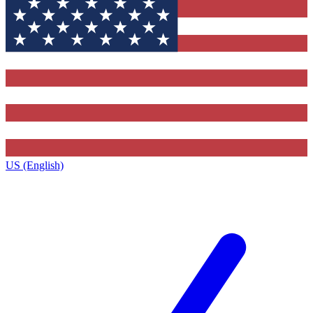
US (English)