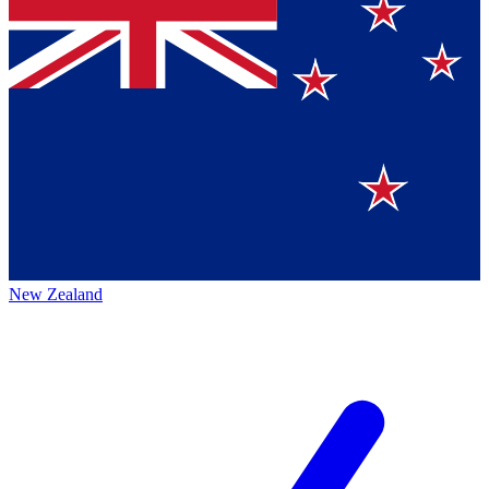
New Zealand