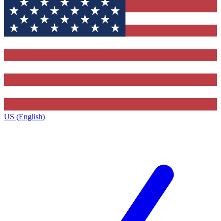
US (English)