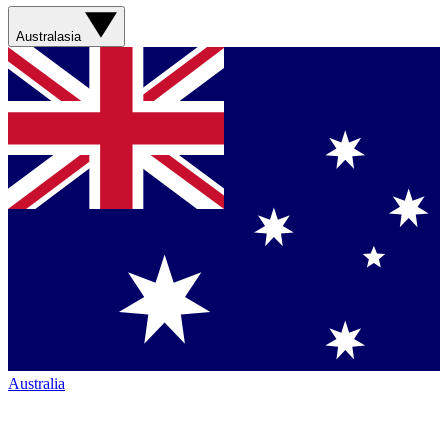
Australasia
Australia