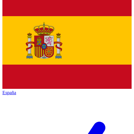
España