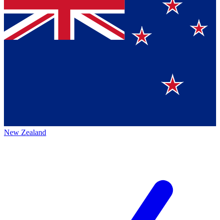
New Zealand