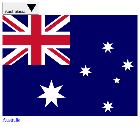
Australasia
Australia