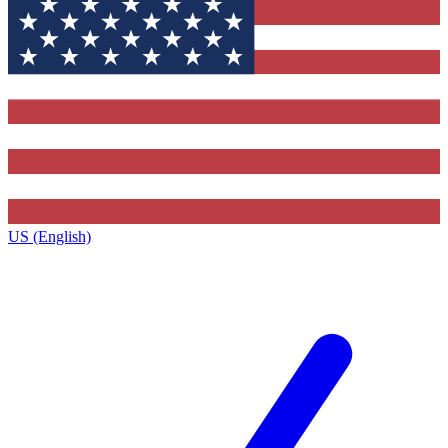
US (English)