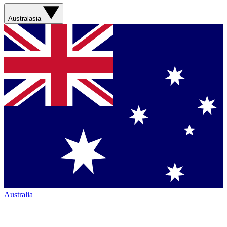
Australasia
Australia