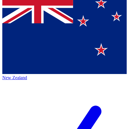
New Zealand