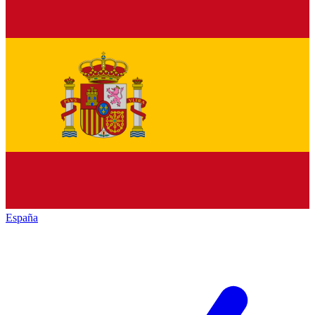
España