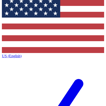
US (English)