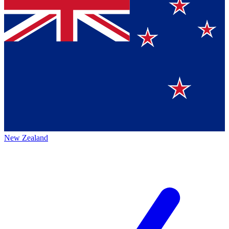
New Zealand