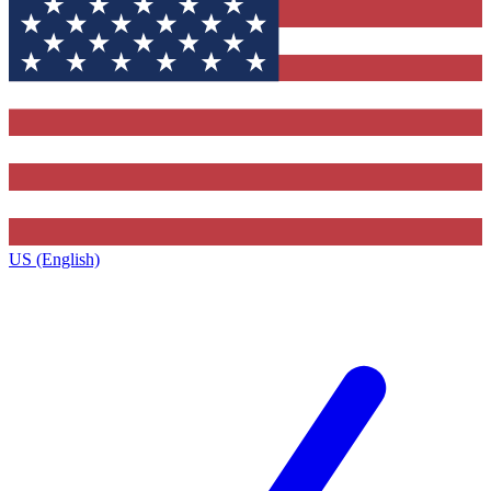
US (English)