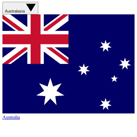
Australasia
Australia