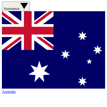
Australasia
Australia