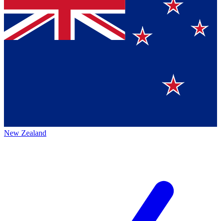
New Zealand