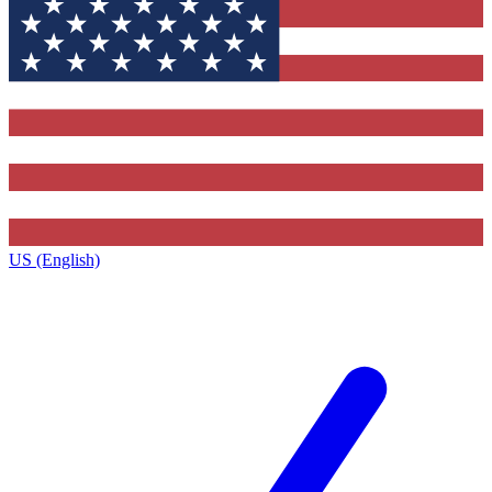
US (English)