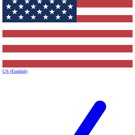
US (English)