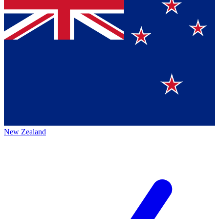
New Zealand