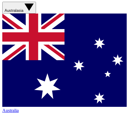
Australasia
Australia