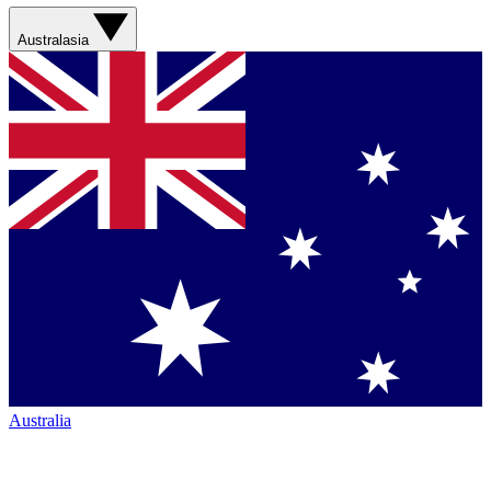
Australasia
Australia