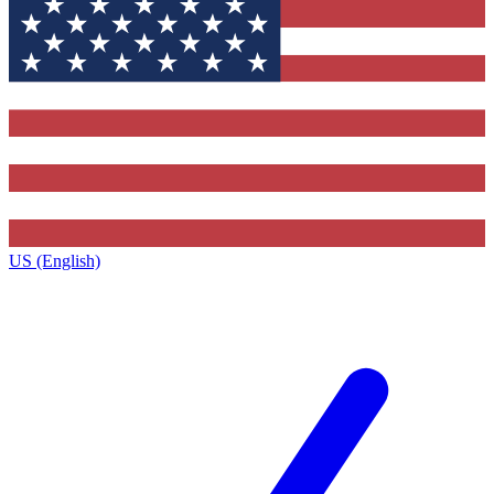
US (English)