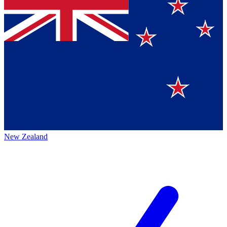
New Zealand