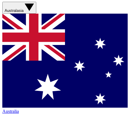
Australasia
Australia