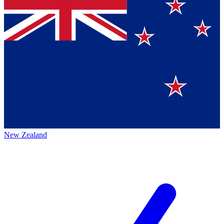
New Zealand