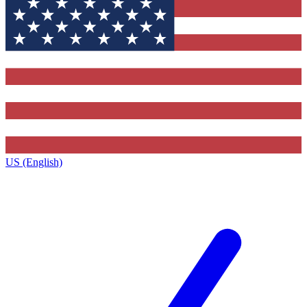
US (English)