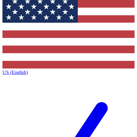
US (English)