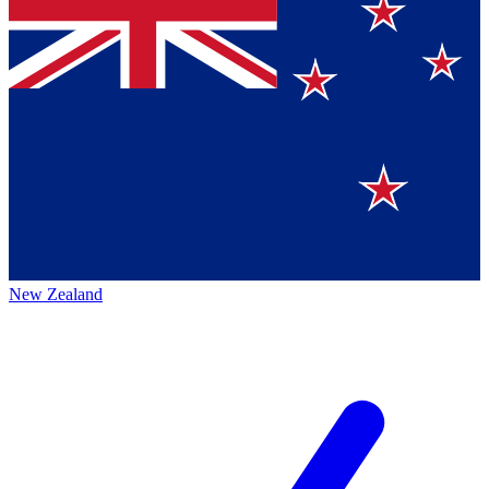
New Zealand