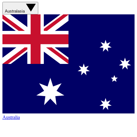
Australasia
Australia