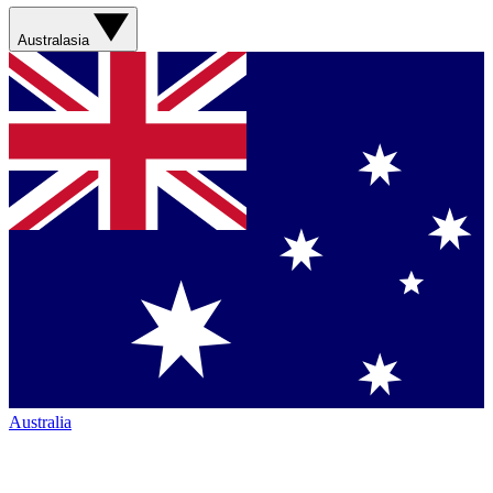
Australasia
Australia