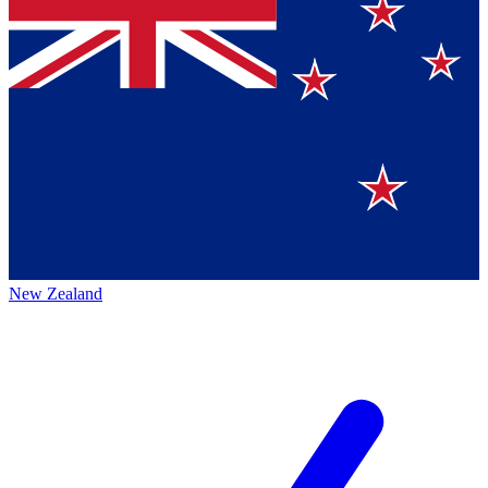
New Zealand