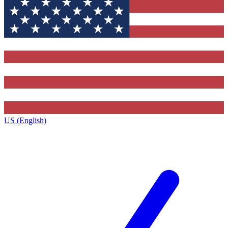
US (English)