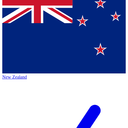
New Zealand