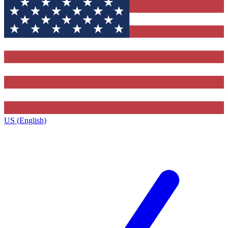
US (English)