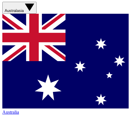
Australasia
Australia