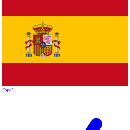
España