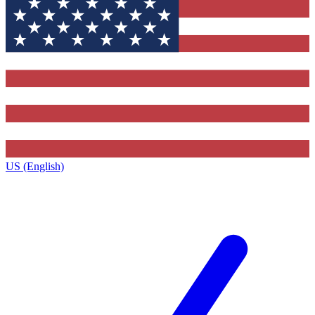
US (English)