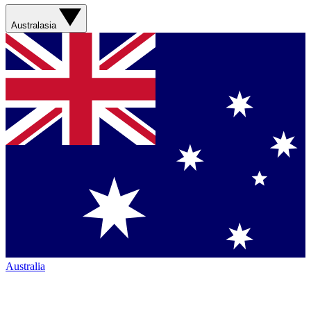
Australasia
Australia