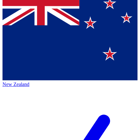
New Zealand