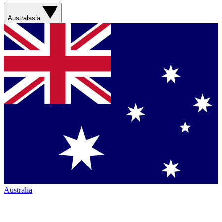
Australasia
Australia