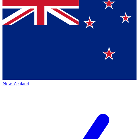
New Zealand