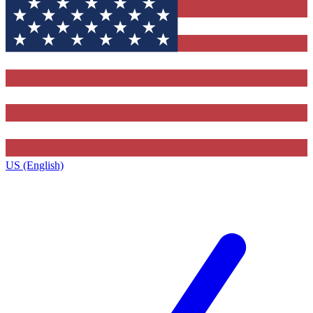
US (English)