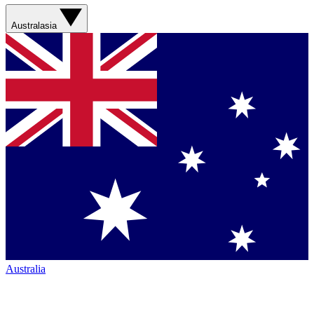
Australasia
Australia