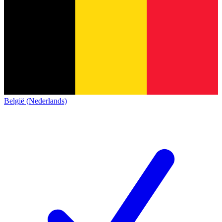
België (Nederlands)