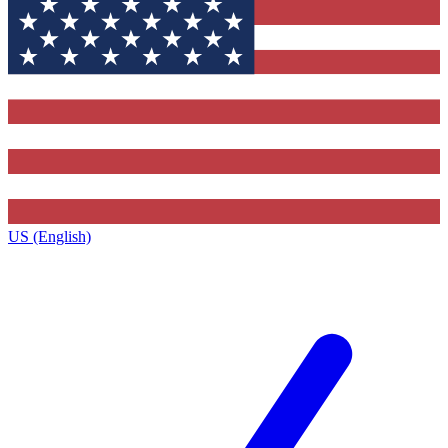
US (English)