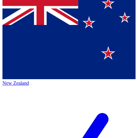
New Zealand