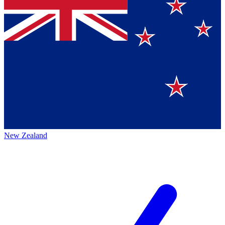
New Zealand