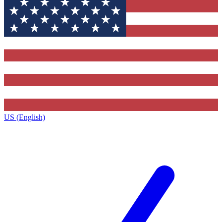
US (English)