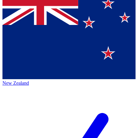
New Zealand