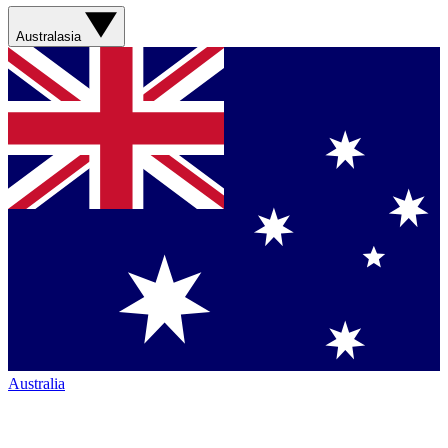
Australasia
Australia