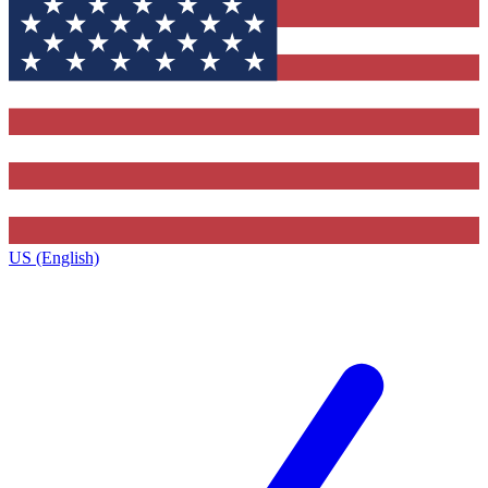
US (English)