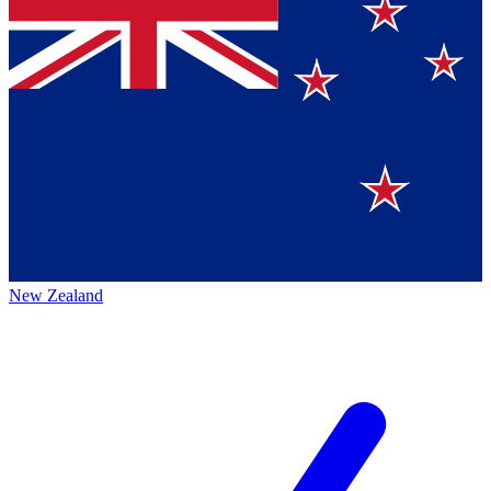
New Zealand