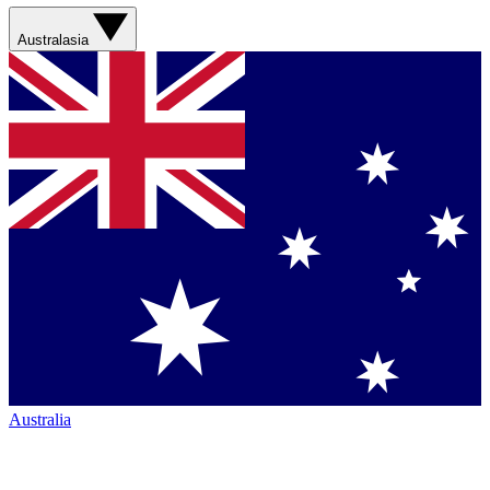
Australasia
Australia