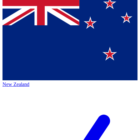
New Zealand