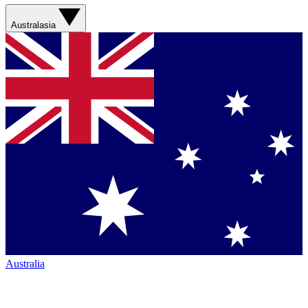
Australasia
Australia