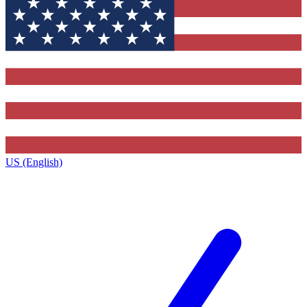
US (English)