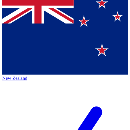
New Zealand