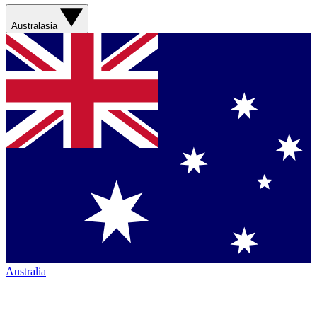
Australasia
Australia