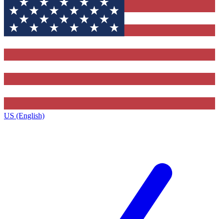
US (English)