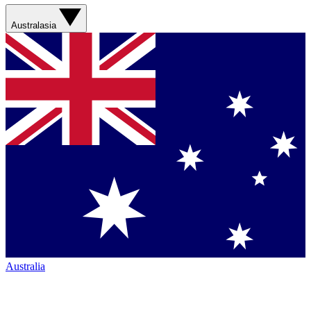
Australasia
Australia