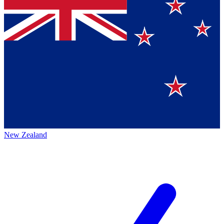
New Zealand