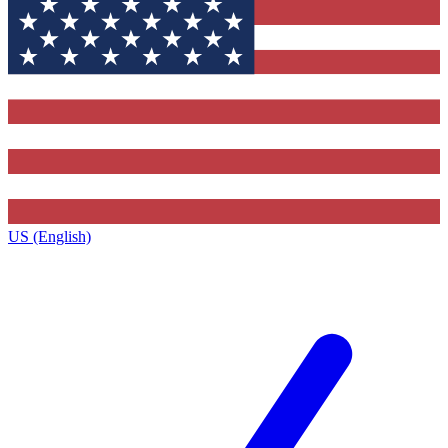
US (English)