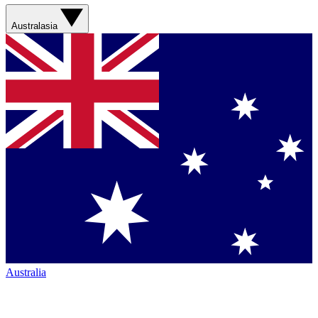
Australasia
Australia