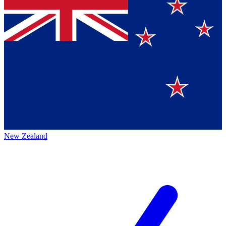
New Zealand