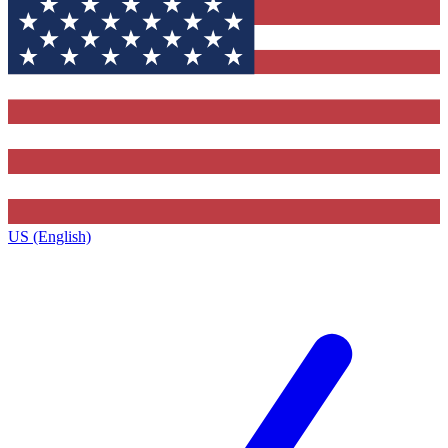
US (English)