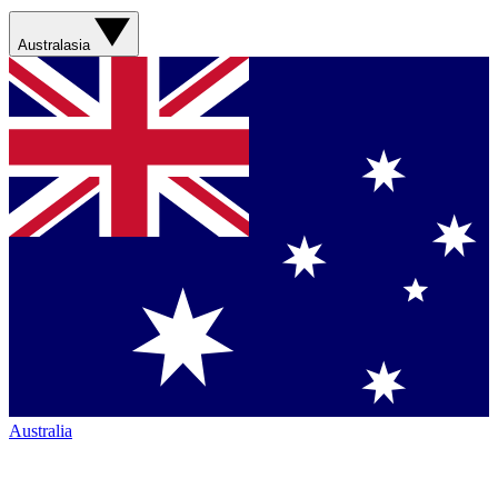
Australasia
Australia