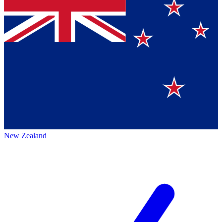
New Zealand