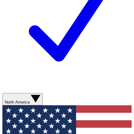
North America