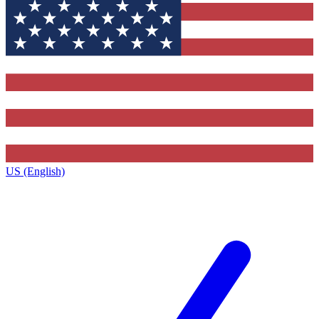
US (English)