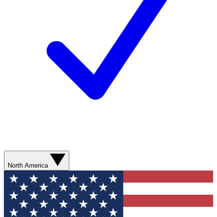
North America