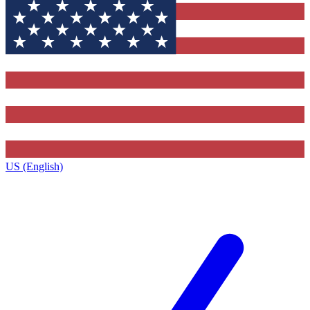
US (English)