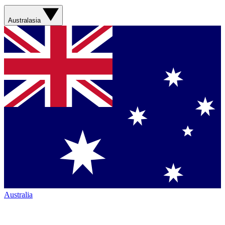
Australasia
Australia