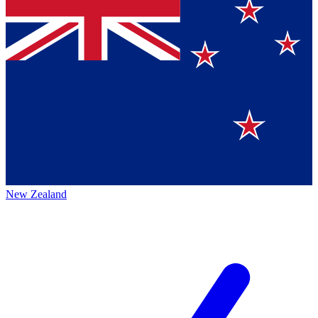
New Zealand