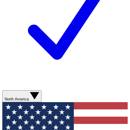
North America