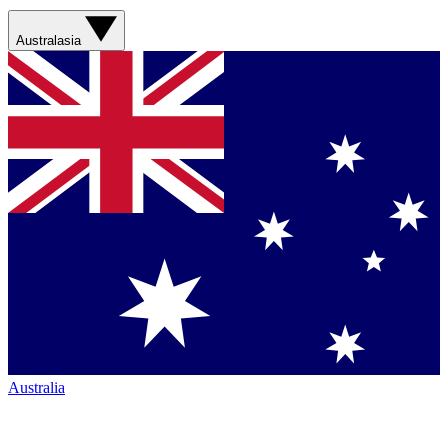
Australasia
Australia