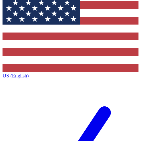
US (English)