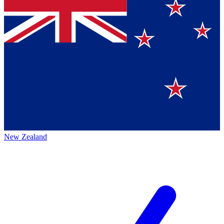
New Zealand