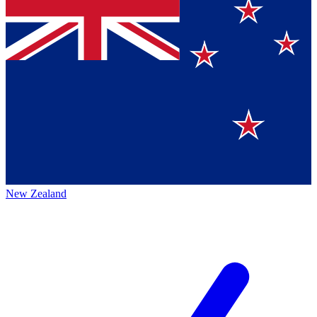
New Zealand