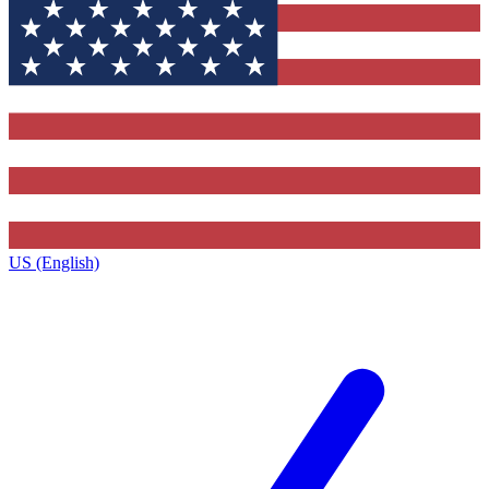
US (English)