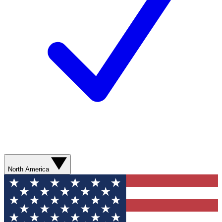
North America