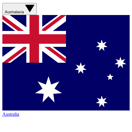
Australasia
Australia