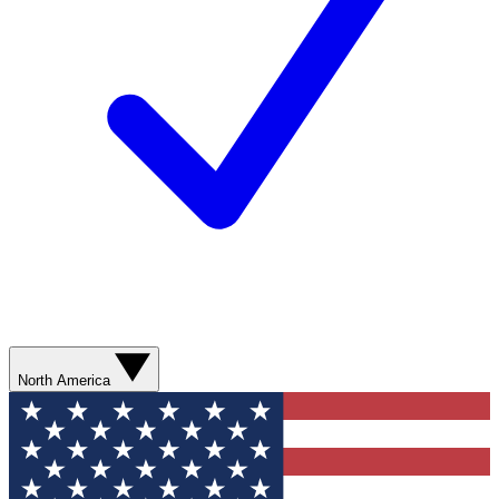
North America