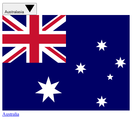
Australasia
Australia