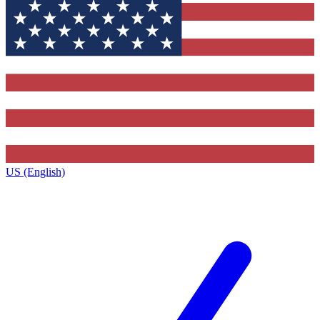
US (English)