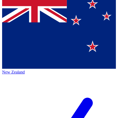
New Zealand