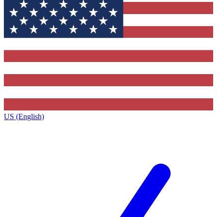
US (English)