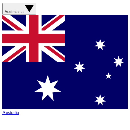
Australasia
Australia