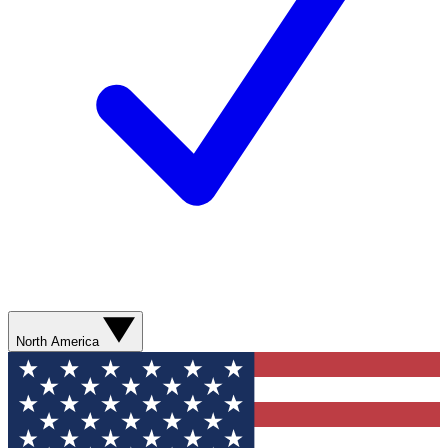
North America