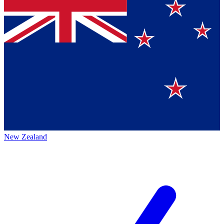
New Zealand