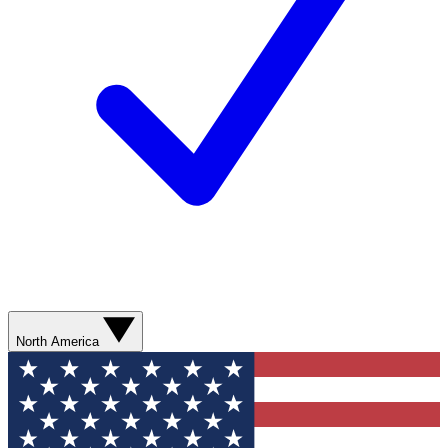
North America