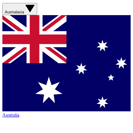
Australasia
Australia