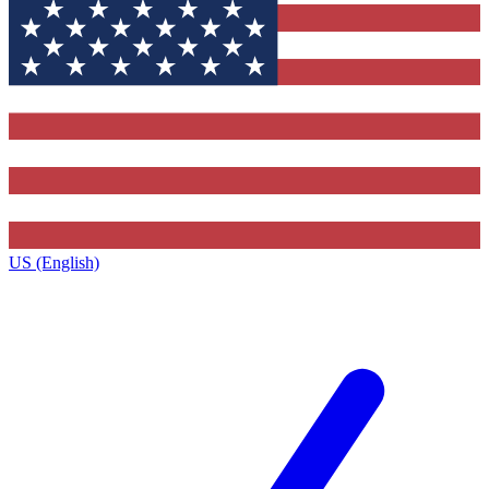
US (English)