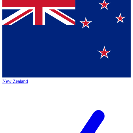
New Zealand