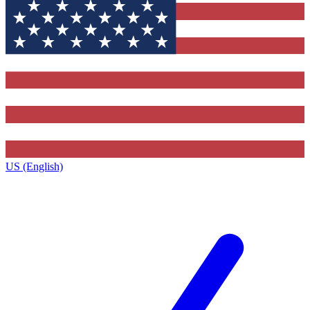
US (English)