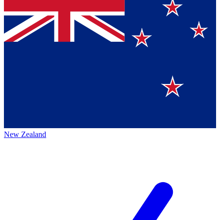
New Zealand