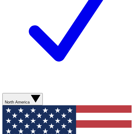
North America