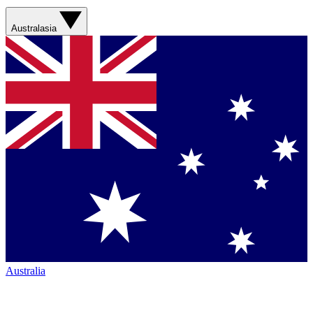
Australasia
Australia