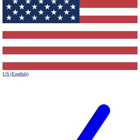
US (English)