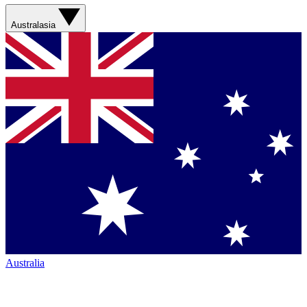
Australasia
Australia