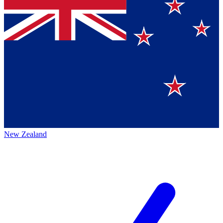
New Zealand