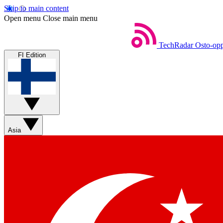
Skip to main content
Open menu
Close main menu
TechRadar
Osto-opp
FI Edition
Asia