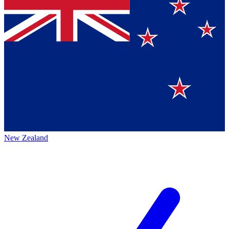
New Zealand