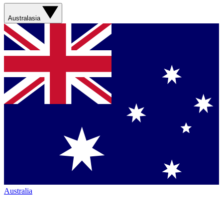
Australasia
Australia