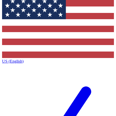
US (English)