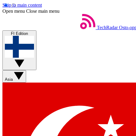
Skip to main content
Open menu
Close main menu
TechRadar
Osto-opp
FI Edition
Asia