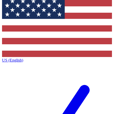
US (English)