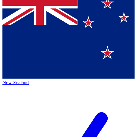
New Zealand