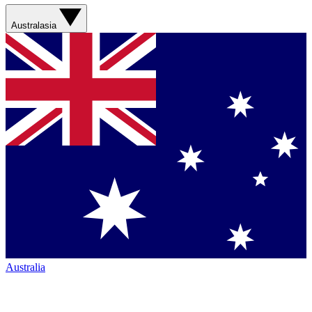
Australasia
Australia