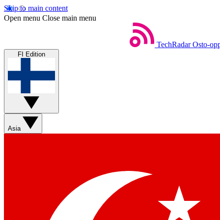
Skip to main content
Open menu
Close main menu
TechRadar
Osto-opp
FI Edition
Asia