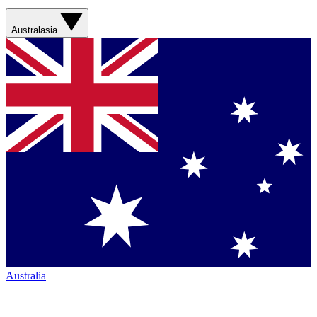
Australasia
Australia