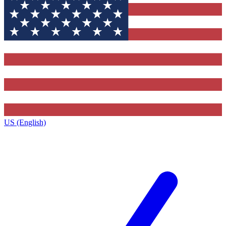
US (English)