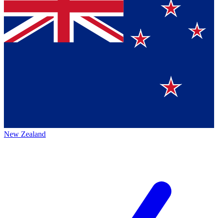
New Zealand