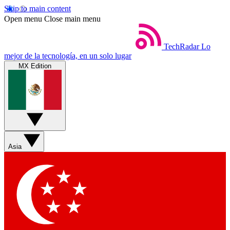
Skip to main content
Open menu
Close main menu
TechRadar
Lo
mejor de la tecnología, en un solo lugar
MX Edition
Asia