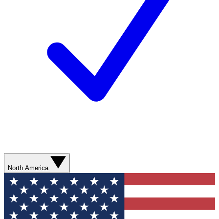
North America