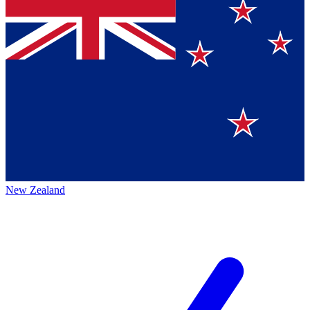
New Zealand