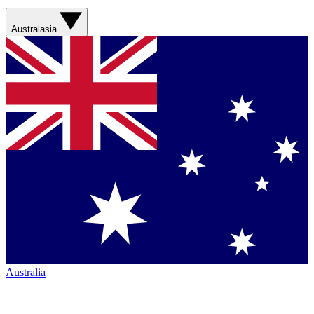
Australasia
Australia