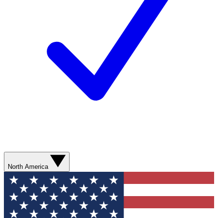
North America