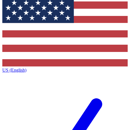
US (English)