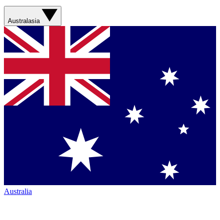
Australasia
Australia