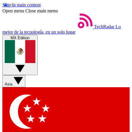
Skip to main content
Open menu
Close main menu
TechRadar
Lo
mejor de la tecnología, en un solo lugar
MX Edition
Asia