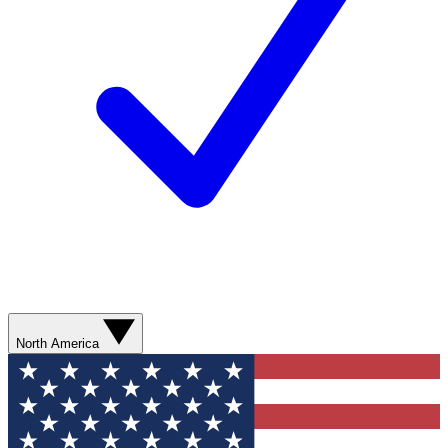
North America