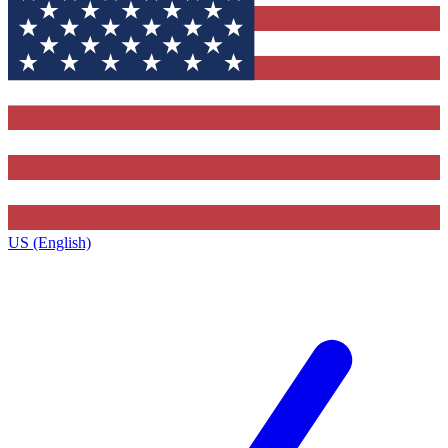
US (English)