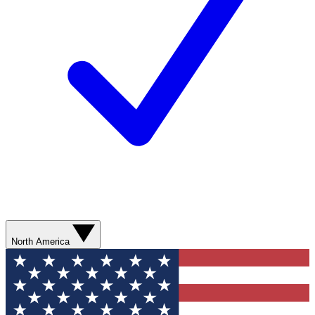
North America