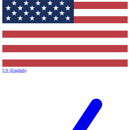
US (English)