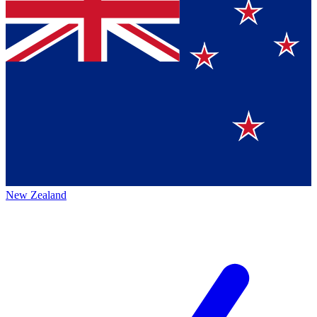
New Zealand