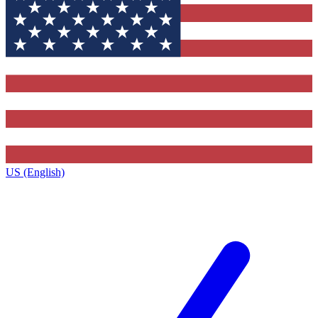
US (English)