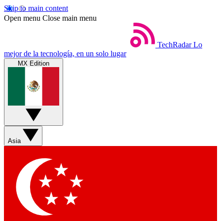
Skip to main content
Open menu
Close main menu
TechRadar
Lo
mejor de la tecnología, en un solo lugar
MX Edition
Asia