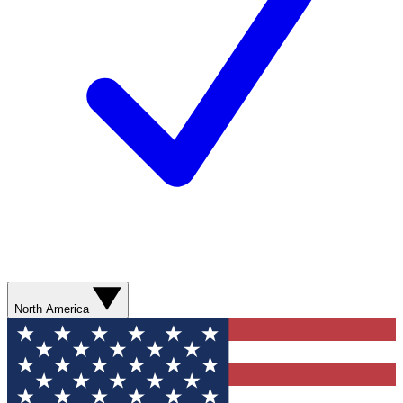
North America