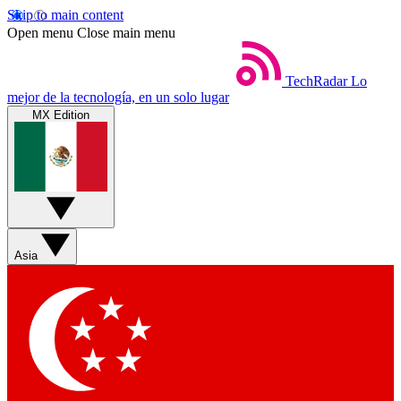
Skip to main content
Open menu
Close main menu
TechRadar
Lo
mejor de la tecnología, en un solo lugar
MX Edition
Asia