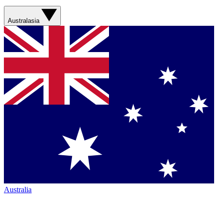
Australasia
Australia