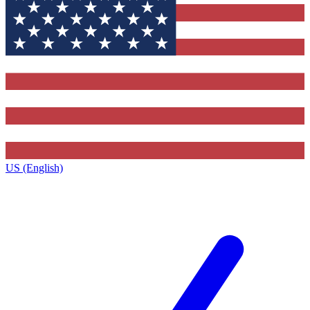
US (English)