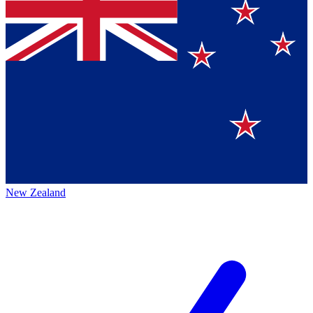
New Zealand