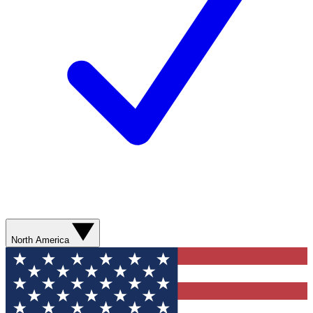
North America