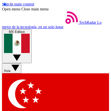
Skip to main content
Open menu
Close main menu
TechRadar
Lo
mejor de la tecnología, en un solo lugar
MX Edition
Asia