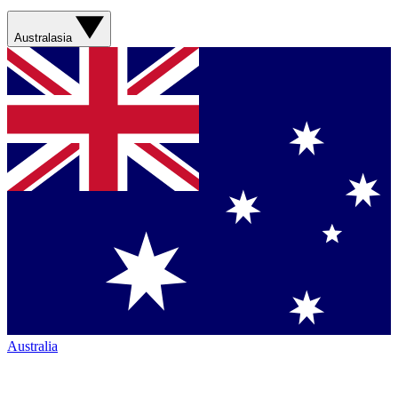
Australasia
Australia