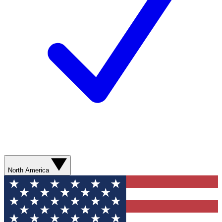
North America