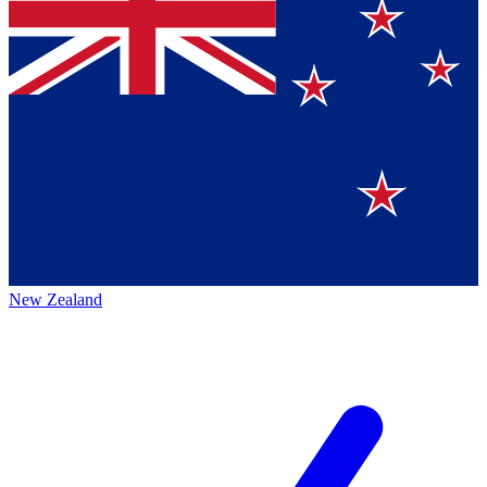
New Zealand