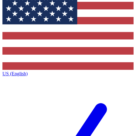
US (English)