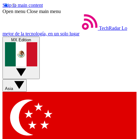
Skip to main content
Open menu
Close main menu
TechRadar
Lo
mejor de la tecnología, en un solo lugar
MX Edition
Asia