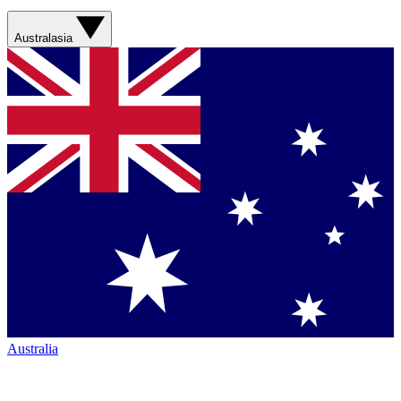
Australasia
Australia