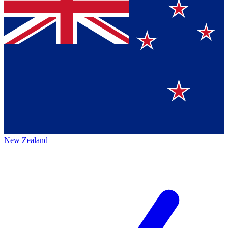
New Zealand