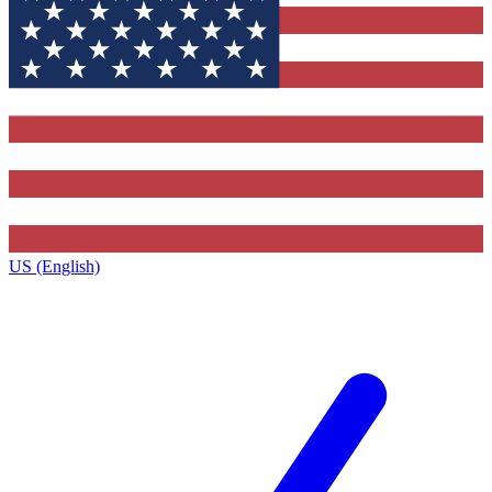
US (English)