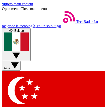
Skip to main content
Open menu
Close main menu
TechRadar
Lo
mejor de la tecnología, en un solo lugar
MX Edition
Asia