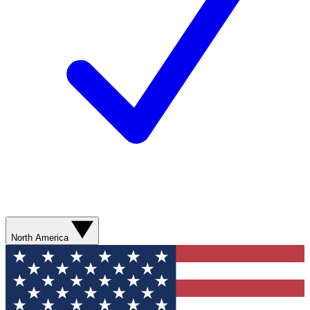
North America