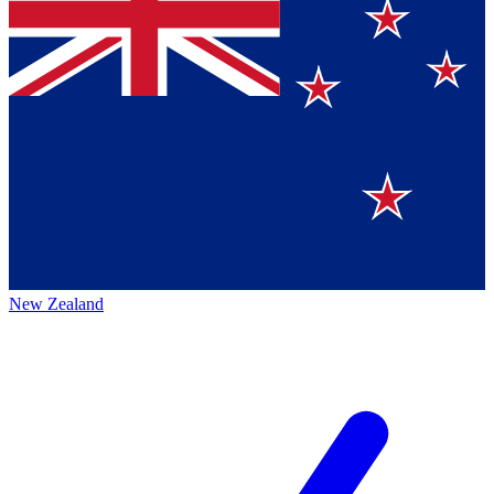
New Zealand