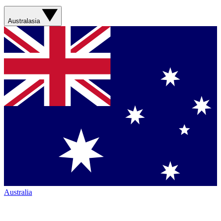
Australasia
Australia