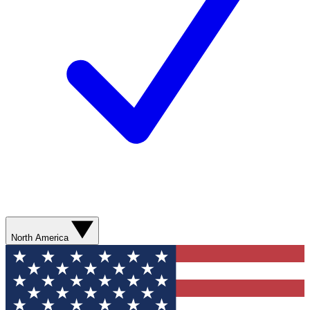
North America