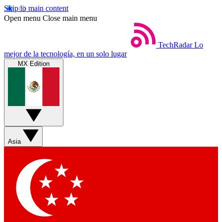
Skip to main content
Open menu
Close main menu
TechRadar
Lo
mejor de la tecnología, en un solo lugar
MX Edition
Asia