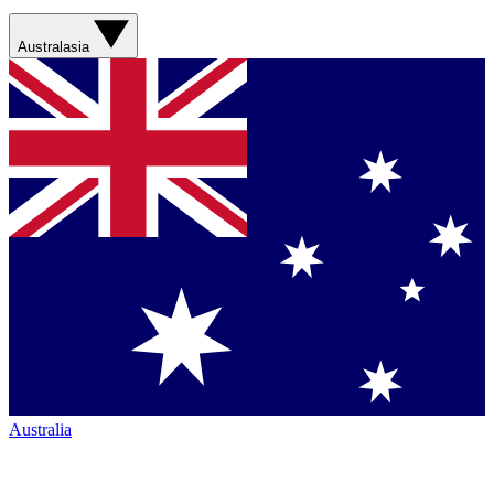
Australasia
Australia