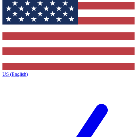
US (English)