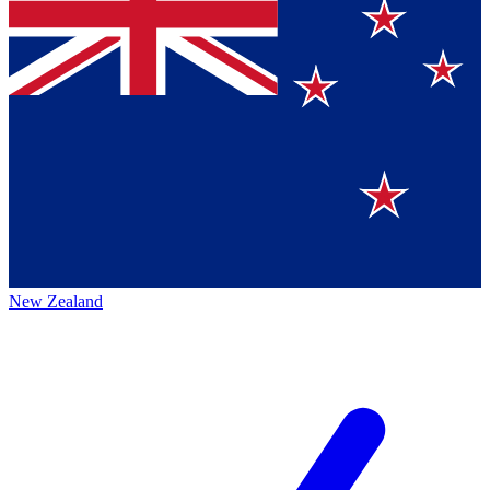
New Zealand