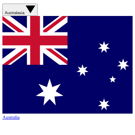
Australasia
Australia