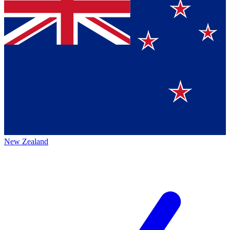
New Zealand