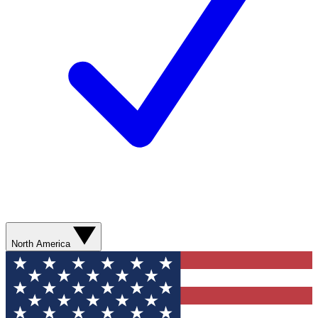
North America