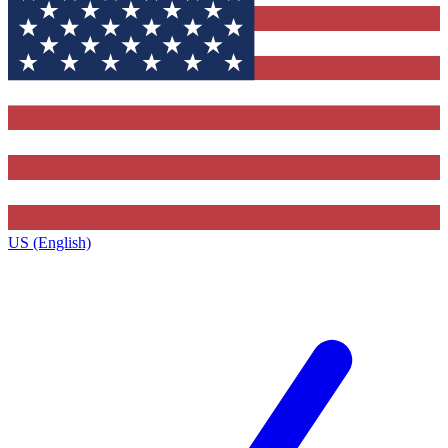
US (English)