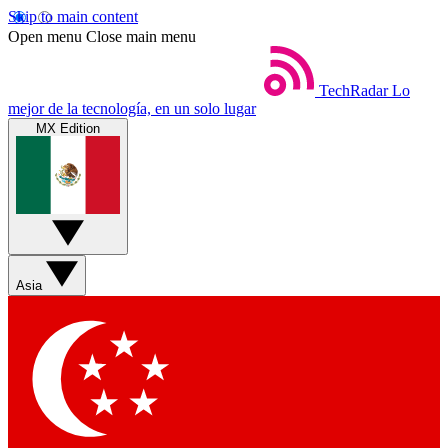
Skip to main content
Open menu
Close main menu
TechRadar
Lo
mejor de la tecnología, en un solo lugar
MX Edition
Asia