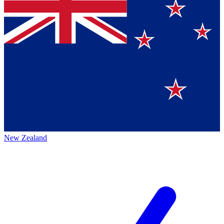
New Zealand