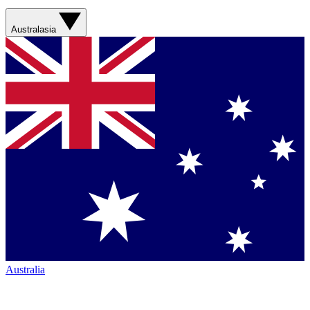
Australasia
Australia