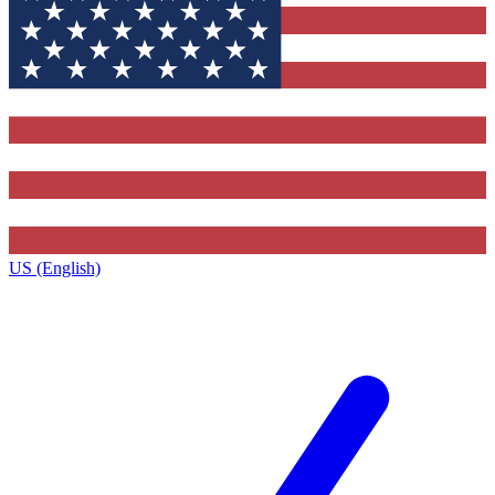
US (English)