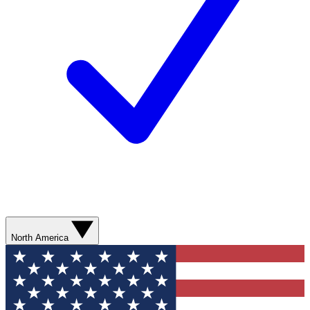
North America