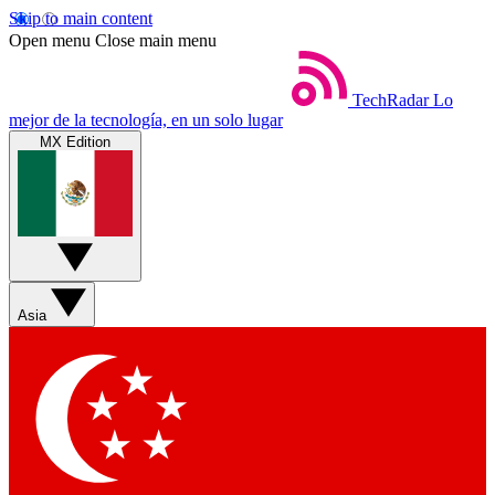
Skip to main content
Open menu
Close main menu
TechRadar
Lo
mejor de la tecnología, en un solo lugar
MX Edition
Asia