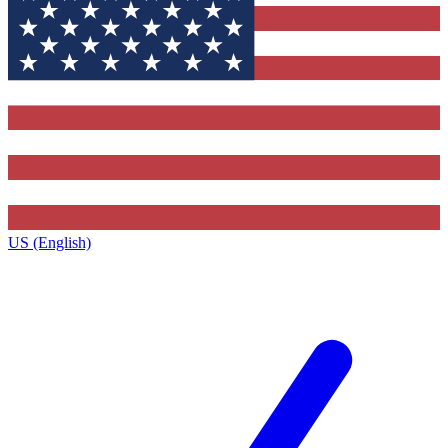
US (English)