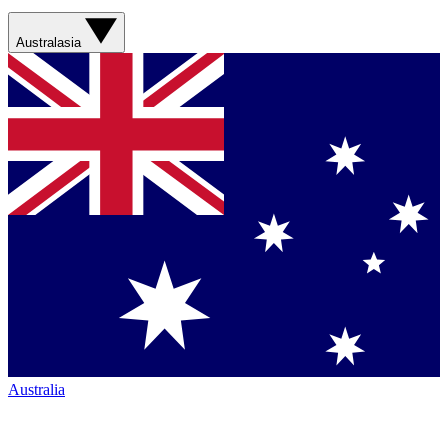
Australasia
Australia