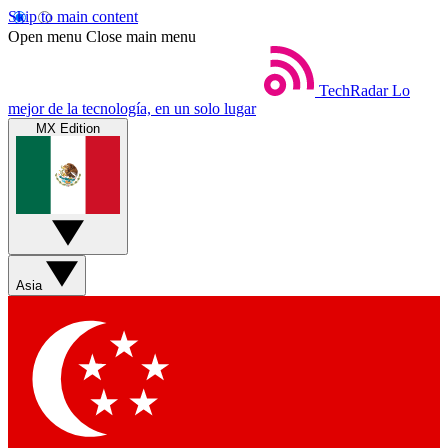
Skip to main content
Open menu
Close main menu
TechRadar
Lo
mejor de la tecnología, en un solo lugar
MX Edition
Asia