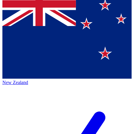
New Zealand