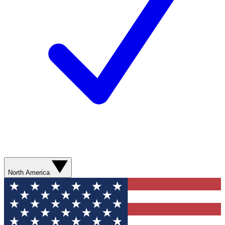
North America