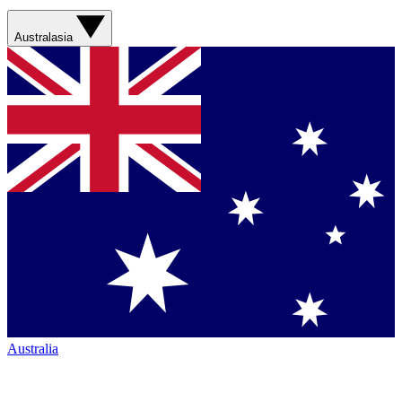
Australasia
Australia