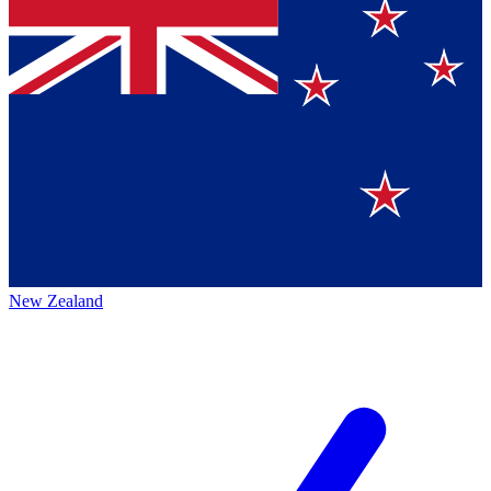
New Zealand