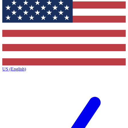
US (English)