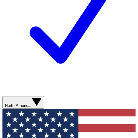
North America